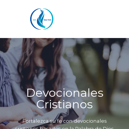
Saltar
al
contenido
Devocionales
Cristianos
Fortalezca su fe con devocionales
cristianos basados en la Palabra de Dios.