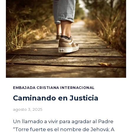
V
I
R
T
U
O
S
A
,
M
U
J
E
R
EMBAJADA CRISTIANA INTERNACIONAL
P
Caminando en Justicia
I
A
agosto 3, 2025
D
O
Un llamado a vivir para agradar al Padre
S
A
“Torre fuerte es el nombre de Jehová; A