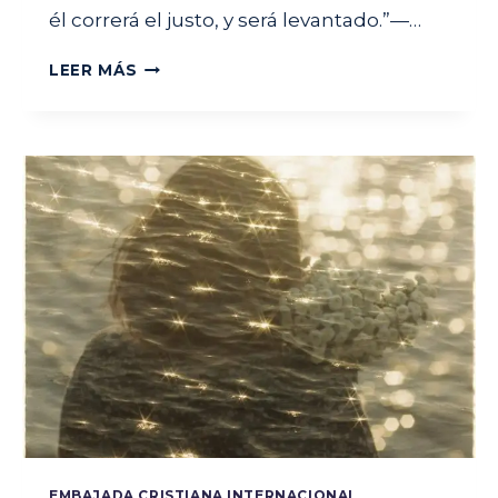
él correrá el justo, y será levantado.”—…
C
LEER MÁS
A
M
I
N
A
N
D
O
E
N
J
U
S
T
I
C
I
A
EMBAJADA CRISTIANA INTERNACIONAL