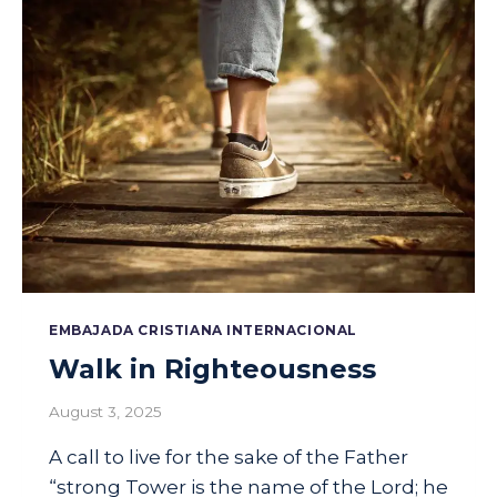
O
U
S
W
O
M
A
N
,
G
O
D
L
Y
EMBAJADA CRISTIANA INTERNACIONAL
W
Walk in Righteousness
O
M
August 3, 2025
A
N
A call to live for the sake of the Father
“strong Tower is the name of the Lord; he