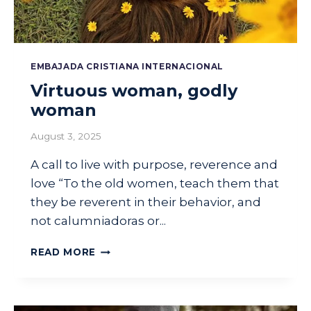
EMBAJADA CRISTIANA INTERNACIONAL
Virtuous woman, godly
woman
August 3, 2025
A call to live with purpose, reverence and
love “To the old women, teach them that
they be reverent in their behavior, and
not calumniadoras or...
V
READ MORE
I
R
T
U