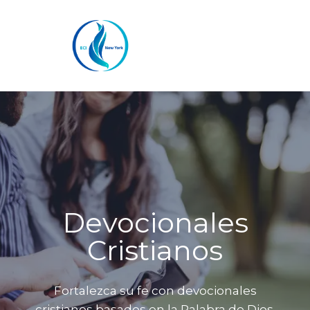
Skip
to
content
Devocionales
Cristianos
Fortalezca su fe con devocionales
cristianos basados en la Palabra de Dios.