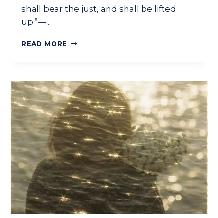
shall bear the just, and shall be lifted
up.”—...
W
READ MORE
A
L
K
I
N
R
I
G
H
T
E
O
U
S
N
E
S