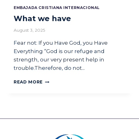
S
EMBAJADA CRISTIANA INTERNACIONAL
What we have
August 3, 2025
Fear not: If you Have God, you Have
Everything “God is our refuge and
strength, our very present help in
trouble.Therefore, do not...
W
READ MORE
H
A
T
W
E
H
A
V